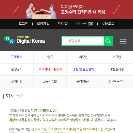
로그인
회원가입
마이샵
장바구니(
0
)
주문조회
|
|
|
|
프로젝터
램프
리모컨
스크린
음향장비
프로젝터 고장수리
영상 및 음향설치
개별결제창
공지사항
질문과 답변
온라인문의
중고프로젝터
회사 소개